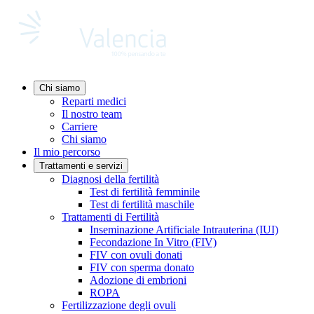
Chi siamo
Reparti medici
Il nostro team
Carriere
Chi siamo
Il mio percorso
Trattamenti e servizi
Diagnosi della fertilità
Test di fertilità femminile
Test di fertilità maschile
Trattamenti di Fertilità
Inseminazione Artificiale Intrauterina (IUI)
Fecondazione In Vitro (FIV)
FIV con ovuli donati
FIV con sperma donato
Adozione di embrioni
ROPA
Fertilizzazione degli ovuli