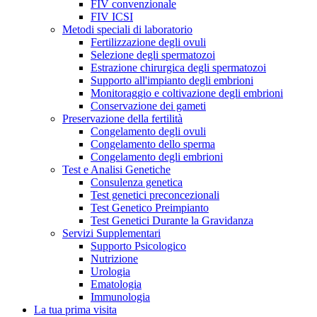
FIV convenzionale
FIV ICSI
Metodi speciali di laboratorio
Fertilizzazione degli ovuli
Selezione degli spermatozoi
Estrazione chirurgica degli spermatozoi
Supporto all'impianto degli embrioni
Monitoraggio e coltivazione degli embrioni
Conservazione dei gameti
Preservazione della fertilità
Congelamento degli ovuli
Congelamento dello sperma
Congelamento degli embrioni
Test e Analisi Genetiche
Consulenza genetica
Test genetici preconcezionali
Test Genetico Preimpianto
Test Genetici Durante la Gravidanza
Servizi Supplementari
Supporto Psicologico
Nutrizione
Urologia
Ematologia
Immunologia
La tua prima visita