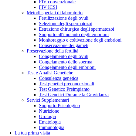
FIV convenzionale
FIV ICSI
Metodi speciali di laboratorio
Fertilizzazione degli ovuli
Selezione degli spermatozoi
Estrazione chirurgica degli spermatozoi
Supporto all'impianto degli embrioni
Monitoraggio e coltivazione degli embrioni
Conservazione dei gameti
Preservazione della fertilità
Congelamento degli ovuli
Congelamento dello sperma
Congelamento degli embrioni
Test e Analisi Genetiche
Consulenza genetica
Test genetici preconcezionali
Test Genetico Preimpianto
Test Genetici Durante la Gravidanza
Servizi Supplementari
Supporto Psicologico
Nutrizione
Urologia
Ematologia
Immunologia
La tua prima visita