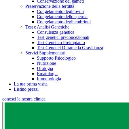
Conservazione dei gameti
Preservazione della fertilità
Congelamento degli ovuli
Congelamento dello sperma
Congelamento degli embrioni
Test e Analisi Genetiche
Consulenza genetica
Test genetici preconcezionali
Test Genetico Preimpianto
Test Genetici Durante la Gravidanza
Servizi Supplementari
Supporto Psicologico
Nutrizione
Urologia
Ematologia
Immunologia
La tua prima visita
Listino prezzi
conosci la nostra clinica