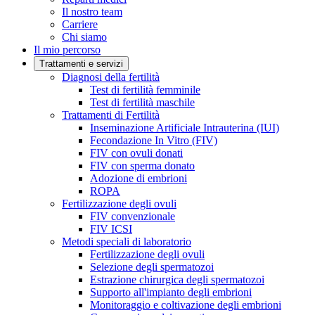
Il nostro team
Carriere
Chi siamo
Il mio percorso
Trattamenti e servizi
Diagnosi della fertilità
Test di fertilità femminile
Test di fertilità maschile
Trattamenti di Fertilità
Inseminazione Artificiale Intrauterina (IUI)
Fecondazione In Vitro (FIV)
FIV con ovuli donati
FIV con sperma donato
Adozione di embrioni
ROPA
Fertilizzazione degli ovuli
FIV convenzionale
FIV ICSI
Metodi speciali di laboratorio
Fertilizzazione degli ovuli
Selezione degli spermatozoi
Estrazione chirurgica degli spermatozoi
Supporto all'impianto degli embrioni
Monitoraggio e coltivazione degli embrioni