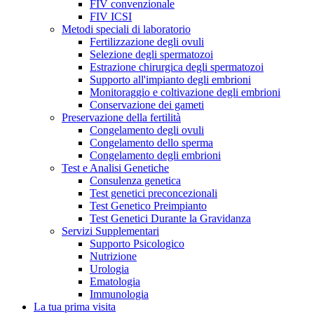
FIV convenzionale
FIV ICSI
Metodi speciali di laboratorio
Fertilizzazione degli ovuli
Selezione degli spermatozoi
Estrazione chirurgica degli spermatozoi
Supporto all'impianto degli embrioni
Monitoraggio e coltivazione degli embrioni
Conservazione dei gameti
Preservazione della fertilità
Congelamento degli ovuli
Congelamento dello sperma
Congelamento degli embrioni
Test e Analisi Genetiche
Consulenza genetica
Test genetici preconcezionali
Test Genetico Preimpianto
Test Genetici Durante la Gravidanza
Servizi Supplementari
Supporto Psicologico
Nutrizione
Urologia
Ematologia
Immunologia
La tua prima visita