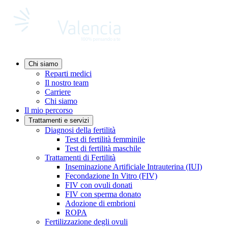
Chi siamo
Reparti medici
Il nostro team
Carriere
Chi siamo
Il mio percorso
Trattamenti e servizi
Diagnosi della fertilità
Test di fertilità femminile
Test di fertilità maschile
Trattamenti di Fertilità
Inseminazione Artificiale Intrauterina (IUI)
Fecondazione In Vitro (FIV)
FIV con ovuli donati
FIV con sperma donato
Adozione di embrioni
ROPA
Fertilizzazione degli ovuli