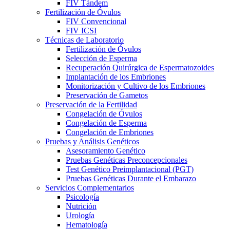
FIV Tándem
Fertilización de Óvulos
FIV Convencional
FIV ICSI
Técnicas de Laboratorio
Fertilización de Óvulos
Selección de Esperma
Recuperación Quirúrgica de Espermatozoides
Implantación de los Embriones
Monitorización y Cultivo de los Embriones
Preservación de Gametos
Preservación de la Fertilidad
Congelación de Óvulos
Congelación de Esperma
Congelación de Embriones
Pruebas y Análisis Genéticos
Asesoramiento Genético
Pruebas Genéticas Preconcepcionales
Test Genético Preimplantacional (PGT)
Pruebas Genéticas Durante el Embarazo
Servicios Complementarios
Psicología
Nutrición
Urología
Hematología