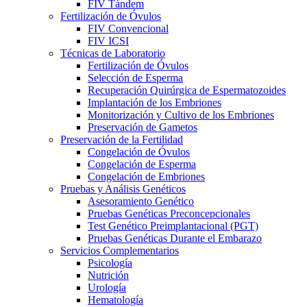
FIV Tándem
Fertilización de Óvulos
FIV Convencional
FIV ICSI
Técnicas de Laboratorio
Fertilización de Óvulos
Selección de Esperma
Recuperación Quirúrgica de Espermatozoides
Implantación de los Embriones
Monitorización y Cultivo de los Embriones
Preservación de Gametos
Preservación de la Fertilidad
Congelación de Óvulos
Congelación de Esperma
Congelación de Embriones
Pruebas y Análisis Genéticos
Asesoramiento Genético
Pruebas Genéticas Preconcepcionales
Test Genético Preimplantacional (PGT)
Pruebas Genéticas Durante el Embarazo
Servicios Complementarios
Psicología
Nutrición
Urología
Hematología