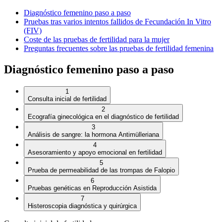
Diagnóstico femenino paso a paso
Pruebas tras varios intentos fallidos de Fecundación In Vitro
(FIV)
Coste de las pruebas de fertilidad para la mujer
Preguntas frecuentes sobre las pruebas de fertilidad femenina
Diagnóstico femenino paso a paso
1
Consulta inicial de fertilidad
2
Ecografía ginecológica en el diagnóstico de fertilidad
3
Análisis de sangre: la hormona Antimülleriana
4
Asesoramiento y apoyo emocional en fertilidad
5
Prueba de permeabilidad de las trompas de Falopio
6
Pruebas genéticas en Reproducción Asistida
7
Histeroscopia diagnóstica y quirúrgica