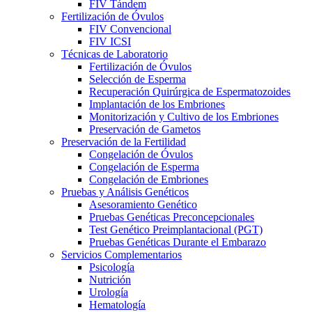
FIV Tándem
Fertilización de Óvulos
FIV Convencional
FIV ICSI
Técnicas de Laboratorio
Fertilización de Óvulos
Selección de Esperma
Recuperación Quirúrgica de Espermatozoides
Implantación de los Embriones
Monitorización y Cultivo de los Embriones
Preservación de Gametos
Preservación de la Fertilidad
Congelación de Óvulos
Congelación de Esperma
Congelación de Embriones
Pruebas y Análisis Genéticos
Asesoramiento Genético
Pruebas Genéticas Preconcepcionales
Test Genético Preimplantacional (PGT)
Pruebas Genéticas Durante el Embarazo
Servicios Complementarios
Psicología
Nutrición
Urología
Hematología