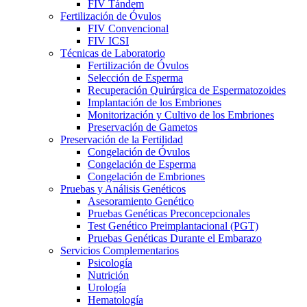
FIV Tándem
Fertilización de Óvulos
FIV Convencional
FIV ICSI
Técnicas de Laboratorio
Fertilización de Óvulos
Selección de Esperma
Recuperación Quirúrgica de Espermatozoides
Implantación de los Embriones
Monitorización y Cultivo de los Embriones
Preservación de Gametos
Preservación de la Fertilidad
Congelación de Óvulos
Congelación de Esperma
Congelación de Embriones
Pruebas y Análisis Genéticos
Asesoramiento Genético
Pruebas Genéticas Preconcepcionales
Test Genético Preimplantacional (PGT)
Pruebas Genéticas Durante el Embarazo
Servicios Complementarios
Psicología
Nutrición
Urología
Hematología