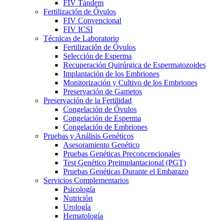
FIV Tándem
Fertilización de Óvulos
FIV Convencional
FIV ICSI
Técnicas de Laboratorio
Fertilización de Óvulos
Selección de Esperma
Recuperación Quirúrgica de Espermatozoides
Implantación de los Embriones
Monitorización y Cultivo de los Embriones
Preservación de Gametos
Preservación de la Fertilidad
Congelación de Óvulos
Congelación de Esperma
Congelación de Embriones
Pruebas y Análisis Genéticos
Asesoramiento Genético
Pruebas Genéticas Preconcepcionales
Test Genético Preimplantacional (PGT)
Pruebas Genéticas Durante el Embarazo
Servicios Complementarios
Psicología
Nutrición
Urología
Hematología