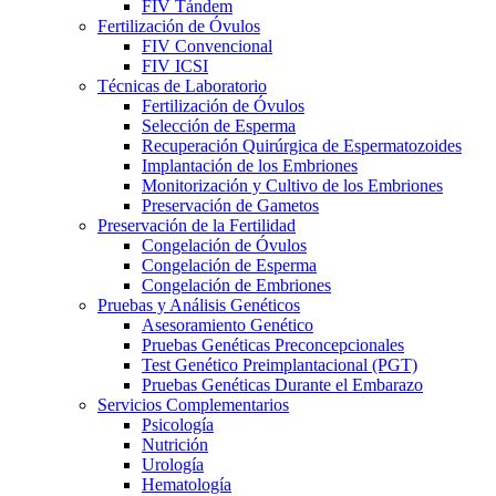
FIV Tándem
Fertilización de Óvulos
FIV Convencional
FIV ICSI
Técnicas de Laboratorio
Fertilización de Óvulos
Selección de Esperma
Recuperación Quirúrgica de Espermatozoides
Implantación de los Embriones
Monitorización y Cultivo de los Embriones
Preservación de Gametos
Preservación de la Fertilidad
Congelación de Óvulos
Congelación de Esperma
Congelación de Embriones
Pruebas y Análisis Genéticos
Asesoramiento Genético
Pruebas Genéticas Preconcepcionales
Test Genético Preimplantacional (PGT)
Pruebas Genéticas Durante el Embarazo
Servicios Complementarios
Psicología
Nutrición
Urología
Hematología