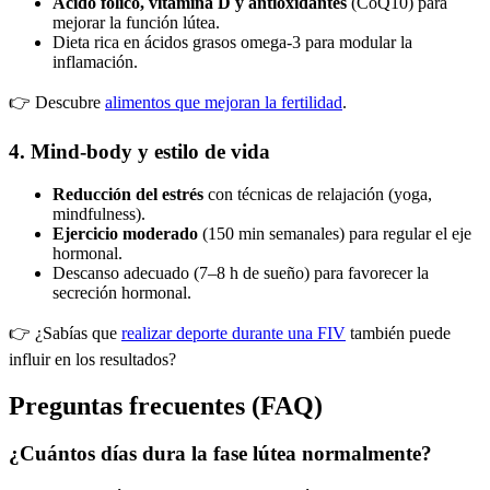
Ácido fólico, vitamina D y antioxidantes
(CoQ10) para
mejorar la función lútea.
Dieta rica en ácidos grasos omega-3 para modular la
inflamación.
👉 Descubre
alimentos que mejoran la fertilidad
.
4. Mind-body y estilo de vida
Reducción del estrés
con técnicas de relajación (yoga,
mindfulness).
Ejercicio moderado
(150 min semanales) para regular el eje
hormonal.
Descanso adecuado (7–8 h de sueño) para favorecer la
secreción hormonal.
👉 ¿Sabías que
realizar deporte durante una FIV
también puede
influir en los resultados?
Preguntas frecuentes (FAQ)
¿Cuántos días dura la fase lútea normalmente?