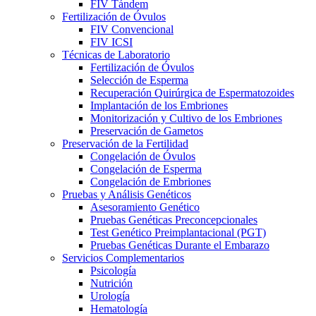
FIV Tándem
Fertilización de Óvulos
FIV Convencional
FIV ICSI
Técnicas de Laboratorio
Fertilización de Óvulos
Selección de Esperma
Recuperación Quirúrgica de Espermatozoides
Implantación de los Embriones
Monitorización y Cultivo de los Embriones
Preservación de Gametos
Preservación de la Fertilidad
Congelación de Óvulos
Congelación de Esperma
Congelación de Embriones
Pruebas y Análisis Genéticos
Asesoramiento Genético
Pruebas Genéticas Preconcepcionales
Test Genético Preimplantacional (PGT)
Pruebas Genéticas Durante el Embarazo
Servicios Complementarios
Psicología
Nutrición
Urología
Hematología