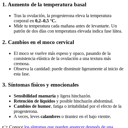
1. Aumento de la temperatura basal
Tras la ovulación, la progesterona eleva la temperatura
corporal en
0,2–0,5 °C.
Mide tu temperatura cada mañana antes de levantarte. Un
patrón de dos días con temperatura elevada indica fase lútea.
2. Cambios en el moco cervical
El moco se vuelve más espeso y opaco, pasando de la
consistencia elástica de la ovulación a una textura más
cremosa.
Observa la cantidad: puede disminuir ligeramente al inicio de
esta fase.
3. Síntomas físicos y emocionales
Sensibilidad mamaria
y ligera hinchazón.
Retención de líquidos
y posible hinchazón abdominal.
Cambios de humor
, fatiga o irritabilidad por el efecto de la
progesterona.
A veces, leves
calambres
o tirantez en el bajo vientre.
👉 Conoce
los síntomas que pueden aparecer después de una