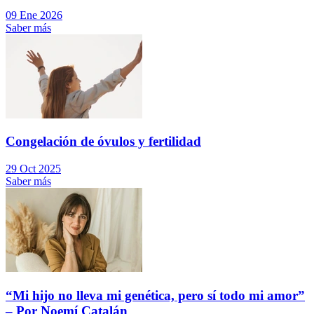
09 Ene 2026
Saber más
Congelación de óvulos y fertilidad
29 Oct 2025
Saber más
“Mi hijo no lleva mi genética, pero sí todo mi amor”
– Por Noemí Catalán