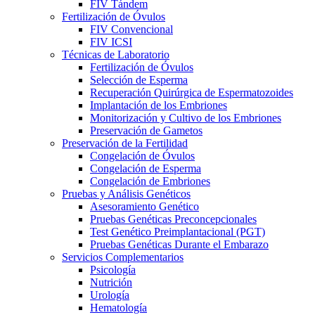
FIV Tándem
Fertilización de Óvulos
FIV Convencional
FIV ICSI
Técnicas de Laboratorio
Fertilización de Óvulos
Selección de Esperma
Recuperación Quirúrgica de Espermatozoides
Implantación de los Embriones
Monitorización y Cultivo de los Embriones
Preservación de Gametos
Preservación de la Fertilidad
Congelación de Óvulos
Congelación de Esperma
Congelación de Embriones
Pruebas y Análisis Genéticos
Asesoramiento Genético
Pruebas Genéticas Preconcepcionales
Test Genético Preimplantacional (PGT)
Pruebas Genéticas Durante el Embarazo
Servicios Complementarios
Psicología
Nutrición
Urología
Hematología