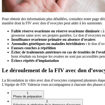
Pour obtenir des informations plus détaillées, consultez notre page dédi
manière dont la FIV avec don d’ovocytes peut aider à les surmonter.
Faible réserve ovarienne ou réserve ovarienne diminuée :
à 
grossesse saine avec ses propres gamètes. Le don d’ovocytes e
Insuffisance ovarienne primaire ou absence d’ovaires
Anomalies génétiques ou maladies héréditaires :
le don d’ov
Fausses couches à répétition
Échec de traitements antérieurs en cas de troubles de l’ovul
bons résultats ou lorsque les ovaires ne sont pas accessibles pen
Échecs répétés d’implantation
Le déroulement de la FIV avec don d’ovocy
La fécondation in vitro avec don d’ovocytes comprend plusieurs étapes
L’équipe de FIV Valencia vous accompagnera à chacune des phases de
1
Phase de préparation
2
Sélection et attribution de la donneuse d’ovocytes