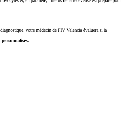
ovocytes et, en parallèle, l’utérus de la receveuse est préparé pour
 diagnostique, votre médecin de FIV Valencia évaluera si la
 personnalisés.